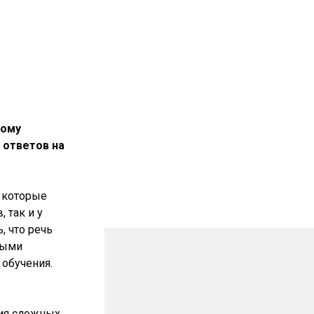
кому
 ответов на
, которые
 так и у
, что речь
рыми
 обучения.
ния сложных