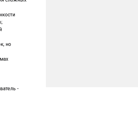
нкости
;
й
к, но
ммах
ватель -