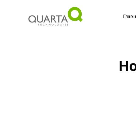
Главн
Но