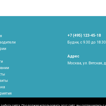
+7 (495) 123-45-18
я
водители
Будни, с 9.30 до 18.30
ории
Адрес
ти
Москва, ул. Вятская, д.
пании
кты
зиты
вка
риятия
 работу сайта. Продолжая использовать этот сайт, вы соглашаетесь с