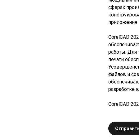
сферах произ
конструиров
приложения 
CorelCAD 20
обеспечивае
работы. Для
печати обес
Усовершенст
файлов и со
обеспечиваю
разработке 
CorelCAD 202
Отправить