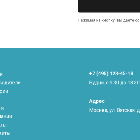
Нажимая на кнопку, вы даете с
+7 (495) 123-45-18
я
водители
Будни, с 9.30 до 18.30
ории
Адрес
ти
Москва, ул. Вятская, д.
пании
кты
зиты