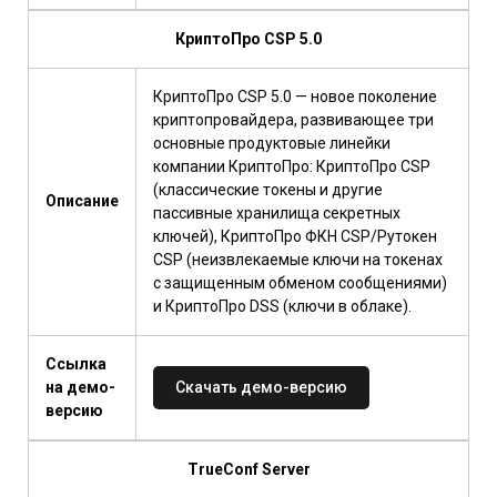
КриптоПро CSP 5.0
КриптоПро CSP 5.0 — новое поколение
криптопровайдера, развивающее три
основные продуктовые линейки
компании КриптоПро: КриптоПро CSP
(классические токены и другие
Описание
пассивные хранилища секретных
ключей), КриптоПро ФКН CSP/Рутокен
CSP (неизвлекаемыe ключи на токенах
с защищенным обменом сообщениями)
и КриптоПро DSS (ключи в облаке).
Ссылка
на демо-
Скачать демо-версию
версию
TrueConf Server