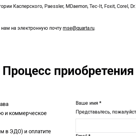
ории Касперского, Paessler, MDaemon, Tec-It, Foxit, Corel, 
 нам на электронную почту
mse@quarta.ru
.
Процесс приобретения
Ваше имя *
рава
Представьтесь, пожалуйс
ию и коммерческое
м в ЭДО) и оплатите