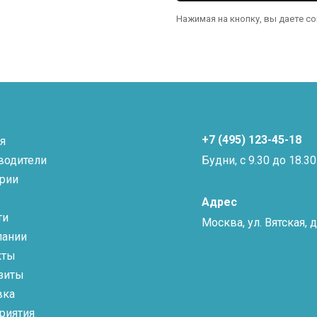
Нажимая на кнопку, вы даете с
+7 (495) 123-45-18
я
водители
Будни, с 9.30 до 18.30
ории
Адрес
ти
Москва, ул. Вятская, д.
пании
кты
зиты
вка
риятия