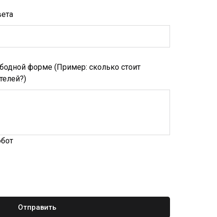
вета
бодной форме (Пример: сколько стоит
телей?)
обот
Отправить