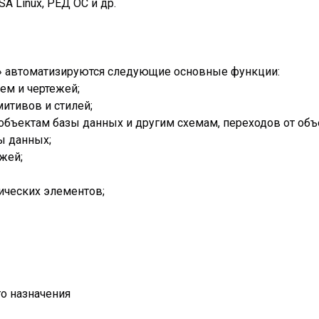
SA Linux, РЕД ОС и др.
» автоматизируются следующие основные функции:
ем и чертежей;
итивов и стилей;
объектам базы данных и другим схемам, переходов от объ
ы данных;
жей;
ических элементов;
о назначения