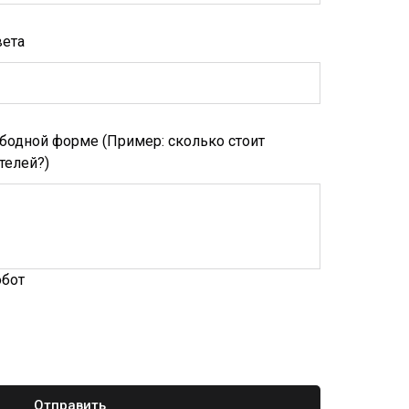
вета
бодной форме (Пример: сколько стоит
телей?)
обот
Отправить