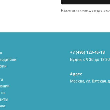
Нажимая на кнопку, вы даете с
+7 (495) 123-45-18
я
водители
Будни, с 9.30 до 18.30
ории
Адрес
ти
Москва, ул. Вятская, д.
пании
кты
зиты
вка