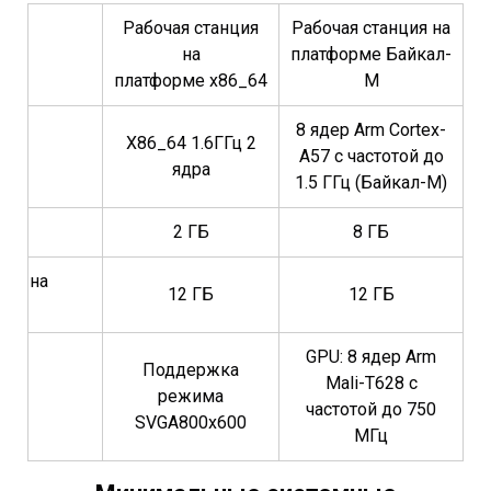
Рабочая станция
Рабочая станция на
на
платформе Байкал-
платформе x86_64
М
8 ядер Arm Cortex-
X86_64 1.6ГГц 2
A57 с частотой до
ядра
1.5 ГГц (Байкал-М)
2 ГБ
8 ГБ
ста на
12 ГБ
12 ГБ
GPU: 8 ядер Arm
Поддержка
Mali-T628 с
режима
частотой до 750
SVGA800х600
МГц