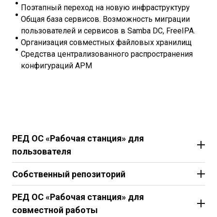
Поэтапный переход на новую инфраструктуру
Общая база сервисов. Возможность миграции
пользователей и сервисов в Samba DC, FreeIPA.
Организация совместных файловых хранилищ
Средства централизованного распространения
конфигураций АРМ
РЕД ОС «Рабочая станция» для
пользователя
Интуитивно понятный графический интерфейс
Собственный репозиторий
Работа с документами
Пакеты прикладного и системного ПО, включая
Графические редакторы
РЕД ОС «Рабочая станция» для
драйвера на распространённое оборудование
Почтовые клиенты
совместной работы
Размещен на серверах ООО “РЕД СОФТ” на
Мультимедийные плееры, аудио и видео