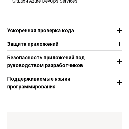
GitLabи Azure DevOps Services
Ускоренная проверка кода
Защита приложений
Безопасность приложений под
руководством разработчиков
Поддерживаемые языки
программирования
Java
C#
C
C++
JS
TS