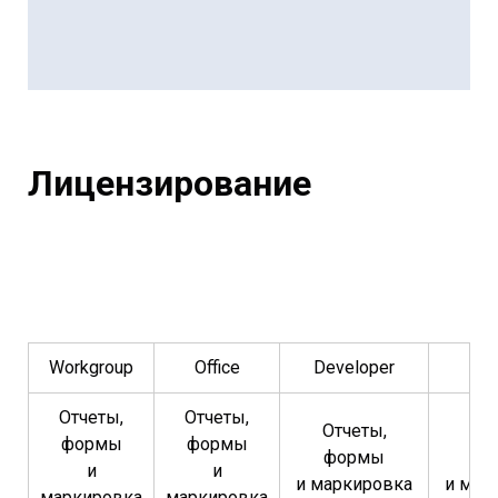
Лицензирование
Workgroup
Office
Developer
Se
Отчеты,
Отчеты,
Отчеты,
От
формы
формы
формы
фо
и
и
и маркировка
и мар
маркировка
маркировка