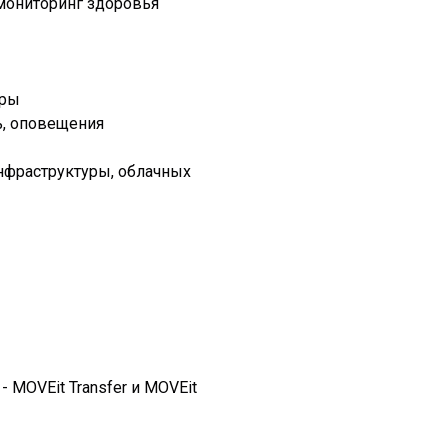
 мониторинг здоровья
уры
ь, оповещения
нфраструктуры, облачных
- MOVEit Transfer и MOVEit