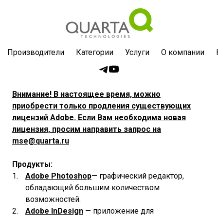
Производители
Категории
Услуги
О компании
Внимание! В настоящее время, можно
приобрести только продления существующих
лицензий Adobe. Если Вам необходима новая
лицензия, просим направить запрос на
mse@quarta.ru
Продукты:
Adobe Photoshop
— графический редактор,
обладающий большим количеством
возможностей.
Adobe
InDesign
— приложение для